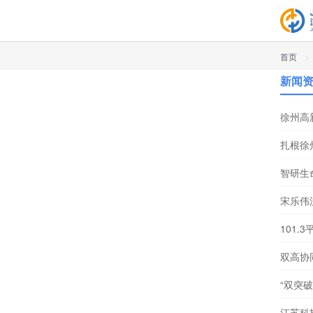
首页
>
新闻
徐州高
扎根徐
智研生
宋乐伟
101
双高协
“双突
江苏科