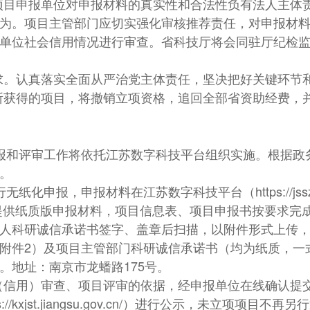
项目申报单位对申报材料的真实性和合法性负有法人主体
为。项目主管部门应切实强化审核推荐责任，对申报材
单位社会信用情况进行审查。省科技厅将会同驻厅纪检
求。认真落实全面从严治党主体责任，坚决把好关键环节
行为所获得的项目，将撤销立项资格，追回全部省资助经费
申报和评审工作将依托江苏数字科技平台组织实施。根据政
。
报，申报材料在江苏数字科技平台（https://jsszkj.kxjst.
段不提供纸质版申报材料，项目信息表、项目申报书按要求完
人科研诚信承诺书签字、盖章后扫描，以附件形式上传
附件2）及项目主管部门科研诚信承诺书（均为纸质，一
。地址：南京市龙蟠路175号。
（信用）审查、项目评审的依据，经申报单位在线确认提交
//kxjst.jiangsu.gov.cn/）进行公示，未立项项