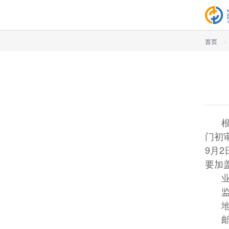
首页
>
门初
9月
要加
邮