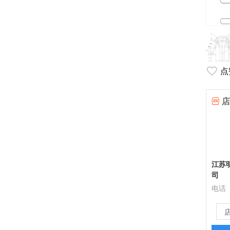
点
店
江苏
司
电话