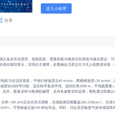
进入小程序
分享
Hi，我是江苏省技术产权交易市场成
满足复杂作业需求。智能层面，需要搭载AI视觉识别系统与激光雷达，可
合路径规划算法，实现自主避障；还要融合卫星定位与无人机数据采集，


与自适应悬架，平地行驶速度达40 m/min，爬楼梯速度≥30 m/min
备碰壁自动转弯功能，适应狭窄复杂环境。遥控距离1000 m，平地载重量≥35
2.5 h。此外，配备采样与检测机械臂，支持多参数实时监测；整机通过防爆
功率>300 mW且支持灵活调整，光谱检测范围覆盖200-2500cm-1，光谱
unts/mW/s，可智能鉴定超100 种化学品。同时，结合高灵敏度气体传感器阵

