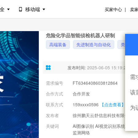
安全
移动端
买家中心
卖
危险化学品智能侦检机器人研制
高端装备
先进制造与自动化
类脑智能
发布时间:
2025-06-05 15:19:27
需
需求编号
FT6346408603812864
需
该
合作方式
合作开发
意
联系方式
159xxxx0596
【点击查看】
为
发布者
徐州鹏天云舒信息科技有限公司
关键词
AI图像识别 AI视觉识别系统 全
监测网络