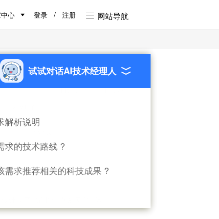
家中心
登录
/
注册
网站导航
试试对话AI技术经理人
机器人
先进节能环保装备
1151人浏览
| 1人应答
剩余时间:
已过期
求解析说明
求状态
已过期
需求的技术路线 ?
面议
向投入
该需求推荐相关的科技成果 ?
地形设计 分子光谱检测模块 天空一体