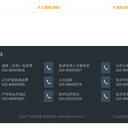
¥ 3,800,000
¥ 300,0
话
成果（专利）拍卖季
技术经理人与事务所
分中心
025-89665806
025-89665807
025-89
J-TOP创新挑战季
公示挂牌
技术市
025-89665895
025-89665878
025-89
产学研合作项目
技术合同登记
技术支
025-89665881
025-83235359
025-89
信息产业部备案系统网址
www.jstec.com.cn
Copyr