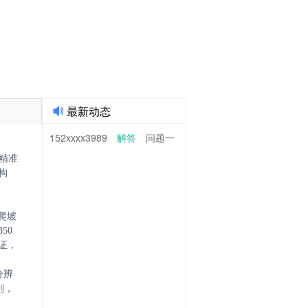
最新动态
果转化AI技术经理人!
152xxxx3989
解答
问题一
精准
构
，爬坡
0 
认证，
分辨
列，