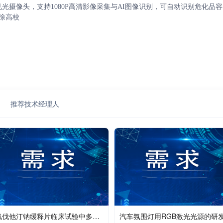
见光摄像头，支持1080P高清影像采集与AI图像识别，可自动识别危化品
徐高校
推荐技术经理人
氟伐他汀钠缓释片临床试验中多峰吸收特征捕捉、高变异性控制与高灵敏宽线性检测方法开发
汽车氛围灯用RGB激光光源的研