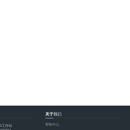
关于
我们
帮助中心
和工作站
665881